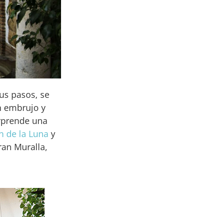
sus pasos, se
n embrujo y
rprende una
n de la Luna
y
ran Muralla,