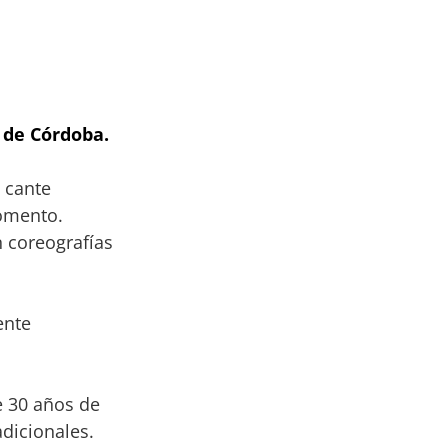
–
 de Córdoba.
 cante
omento.
 coreografías
ente
e 30 años de
adicionales.