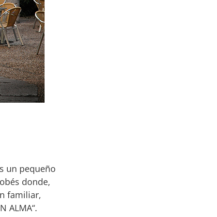
ás un pequeño
rdobés donde,
n familiar,
ON ALMA“.