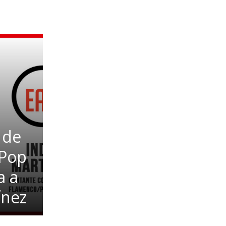
 de
Pop
a a
ínez